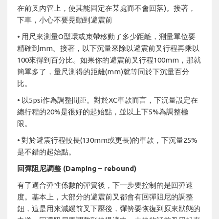
在前叉內管上，使其能固定在某處而不會回落)。接著，
下車，小心不要晃動到避震前
• 用尺來測量O型環或束帶移動了多少距離，測量單位要
精確到mm。接著，以下沉量來除以避震前叉行程再乘以
100來得到百分比。如果你的避震前叉行程100mm，那就
簡單多了，量尺測得的距離(mm)就等同於下沉量百分
比。
• 以5psi作為調整間距。對於XC車款而言，下沉量設定在
總行程的20%是很好的起始點，並以上下5%為調整極
限。
• 對於避震行程較長(130mm或更長)的車款，下沉量25%
是不錯的起始點。
回彈阻尼調整 (Damping – rebound)
有了適合彈性係數的彈簧後，下一步要控制的是回彈速
度。基本上，大部分的避震前叉都會有回彈阻尼的調整
鈕，這是用來減緩前叉下壓後，彈簧要恢復到原來狀態的