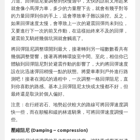
力道。回彈阻尼要調整到快慢適中，太快的話前叉用起來
就會像小馬彈力車，多少的力量壓下去，就會有幾乎對等
的力量回彈到你的手上，這會導致車子難以操控。反之，
如果回彈速度太慢，會導致上一次的避震回彈尚未到位，
又要進行下一次的前叉作動，在這樣始終來不及的回彈，
避震前叉騎經幾個坑洞就會觸底了。
將回彈阻尼調整環開到最大，接著轉到另一端數數看共有
幾個調整聲響，接著再將轉環旋至中間。至此，相信你已
體驗到回彈阻尼對於避震作動的影響了，大約將回彈速度
設在比迅速彈回稍慢一點的狀態。將愛車牽到戶外進行路
測吧！接著在測試的過程中，一次調整一格回彈阻尼，直
到你喜歡的路感。基本上回彈阻尼太快或太慢都不好，但
最終還是取決於個人偏好。
注意：在行經岩石、地勢起伏較大的路線可將回彈速度調
快一些，而在順暢和緩的林道騎乘，可將回彈速度調慢一
些。
壓縮阻尼 (Damping – compression)