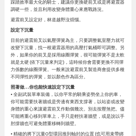
踩踏效率最大化的騎士，建議你更換硬前叉或是將避震器
調硬一些，並且利用改變身體重心來應戰路況。
避震前叉設定好，林道越野沒煩惱。
設定下沉量
目前的避震前叉以氣壓彈簧為主，只要調整氣室壓力就可
改變下沉量，找一根避震器用的高壓打氣桶即可調整。另
外，如果你的前叉是採用線圈彈簧，很可能彈簧不是太軟
就是太硬 (依下沉量來判定)，這時候你會需要更換不同彈
力係數的線圈彈簧。一般來說避震前叉製造商會提供多種
不同彈性的彈簧，並以顏色作為區分。
照著做…你也能快速設定下沉量
• 全副武裝單車裝備，以你平常的騎乘姿勢坐上你的車，
你可能需要扶著牆或是旁邊有東西支撐著，以站姿或改變
身體的重心來讓避震前叉作動個幾次。別去按壓煞把。儘
可能將重心移到單車上，手只是輕扶著牆壁，或是說以手
肘撐牆也可避免體重移轉到牆壁。
• 精確的將下沉量O型環回推到軸封的位置 (也可用束帶綁