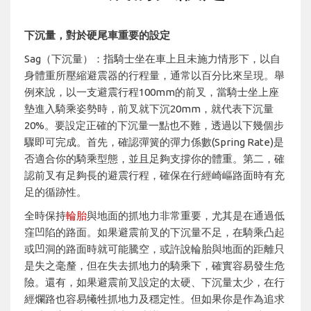
下沉量，對於硬尾車重要的設定
Sag（下沉量）：指騎士坐在車上且未施力情形下，以自
身體重所壓縮避震器的行程量，通常以百分比來呈現。舉
例來說，以一支避震行程100mm的前叉，當騎士坐上座
墊進入騎乘姿勢時，前叉就下沉20mm，就代表下沉量
20%。要設定正確的下沉量一點也不難，透過以下幾個步
驟即可完成。首先，確認彈簧的彈力係數(Spring Rate)是
否適合你的騎乘型態，並且足夠支撐你的體重。第二，確
認前叉有足夠長的避震行程，確保在行經崎嶇路面時有充
足的循跡性。
全時保持
輪胎
與地面的抓地力非常重要，尤其是在通過低
窪凹陷的路面。如果避震前叉的下沉量不足，在騎乘凸起
或凹洞的路面時就可能騰空，或許說輪胎與地面的距離只
是失之毫釐，但在失去抓地力的騎乘下，確實容易發生危
險。還有，如果避震前叉設定的太硬、下沉量太少，在行
經爛路也容易犧牲抓地力及穩定性。但如果你是作為追求