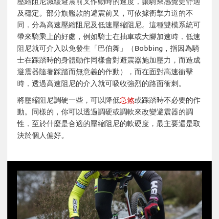
壓縮阻尼減緩避震前叉作動時的速度，讓騎乘感覺更舒適
及穩定。部分旗艦款的避震前叉，可依據衝擊力道的不
同，分為高速壓縮阻尼及低速壓縮阻尼。這種雙模系統可
帶來騎乘上的好處，例如騎士在抽車或大腳加速時，低速
阻尼就可介入以免發生「巴伯舞」（Bobbing，指因為騎
士在踩踏時的身體動作同樣會對避震器施加壓力，而造成
避震器隨著踩踏而無意義的作動），而在面對高速衝擊
時，透過高速阻尼的介入就可吸收強烈的路面衝刺。
將壓縮阻尼調硬一些，可以降低
急煞
或踩踏時不必要的作
動。同樣的，你可以透過調硬或調軟來改變避震器的調
性，至於什麼是合適的壓縮阻尼的軟硬度，最主要還是取
決於個人偏好。