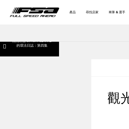
產品
尋找店家
車隊 & 選手
觀光騎士 SIMON CLARKE
的環法日誌：第四集
觀光