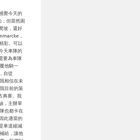
感覺今天的
我的；但當然困
爬坡，還好
marcke，
很精彩。可以
 今天車隊的
否需要為車隊
回覆他騎一
，自從
。我相信在未
，我目前的策
古典賽。我
驗，主辦單
車隊也都卡在
因此適當的
是車道縮減
n補給，讓他