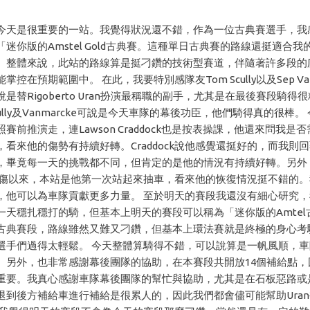
今天是很重要的一站。我覺得狀況還不錯，作為一位古典賽選手，我
迷你版的Amstel Gold古典賽。這種單日古典賽的路線還挺適合
。整體來說，此站的路線算是挺刁鑽的技術型賽道，伴隨著許多段的
掌控在預期範圍中。 在此，我要特別感隊友Tom Scully以及Sep Van
是替Rigoberto Uran扮演最稱職的副手，尤其是在最後賽段騎得
ully及Vanmarcke可說是今天車隊的幕後功臣，他們騎得真的很棒。
賽前推演走，連Lawson Craddock也是按表操課，他還來問我是
，看來他的傷勢有持續好轉。Craddock說他感覺還挺好的，而我則
，畢竟每一天的挑戰都不同，但肯定的是他的情況有持續好轉。另外
ock摔傷以來，本站是他第一次站起來抽車，看來他的恢復情況挺不錯的
，他可以為車隊貢獻更多力量。 至於明天的賽段我還沒有細心研究
一天穩扎穩打的騎，但基本上明天的賽段可以稱為「迷你版的Amtel
古典賽段，路線雖然又難又刁鑽，但基本上環法賽就是終極的身心考
選手們過得太輕鬆。 今天整體算騎得不錯，可以說算是一帆風順，
。另外，也非常感謝幕後團隊的協助，在本賽段共開放14個補給點，
重要。我真心感謝車隊幕後團隊的幫忙與協助，尤其是在石板惡路或
退到後方補給車進行補給是很累人的，因此我們都會儘可能幫助Ura