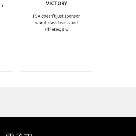
VICTORY
on
FSA doesn’t just sponsor
world-class teams and
athletes; it w