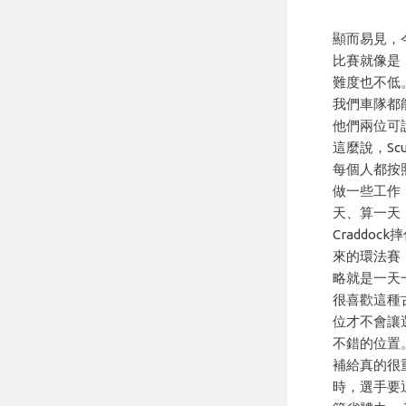
顯而易見，
比賽就像是「
難度也不低
我們車隊都能
他們兩位可說
這麼說，Sc
每個人都按照
做一些工作
天、算一天
Cradd
來的環法賽
略就是一天
很喜歡這種
位才不會讓
不錯的位置
補給真的很
時，選手要