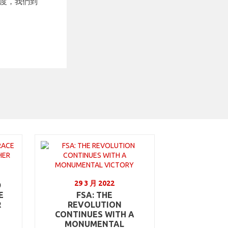
難度，我們到
29 3 月 2022
D
E
FSA: THE
R
REVOLUTION
CONTINUES WITH A
MONUMENTAL