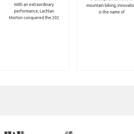
With an extraordinary
mountain biking, innovati
performance, Lachlan
is the name of
Morton conquered the 202
車隊 & 選手
公司