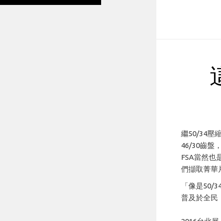
繼50/34
46/30
FSA當然也
們擷取菁華
「像是50
普及於全民