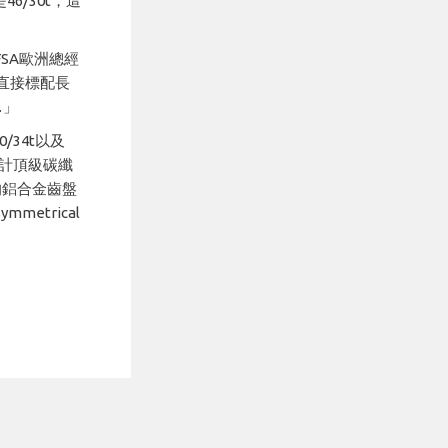
46/30t，這
FSA歐洲總經
都直接標配長
…」
/34t以及
設計頂級碳纖
SA的鋁合金齒盤
etrical