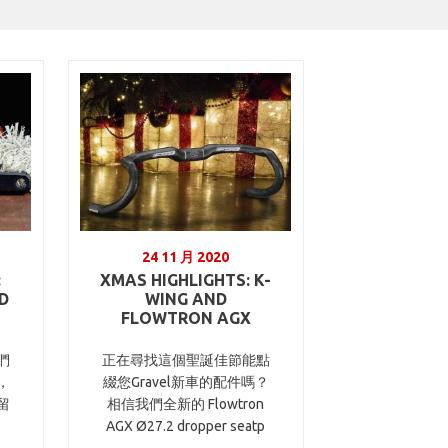
24 11 月 2020
:
XMAS HIGHLIGHTS: K-
D
WING AND
FLOWTRON AGX
們
正在尋找這個聖誕佳節能點
，
綴您Gravel新車的配件嗎？
留
相信我們全新的 Flowtron
AGX Ø27.2 dropper seatp