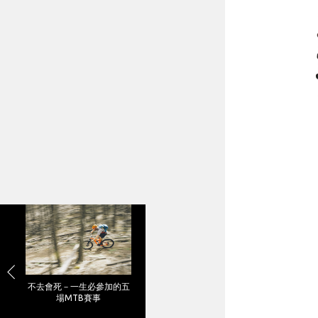
不去會死－一生必參加的五
場MTB賽事