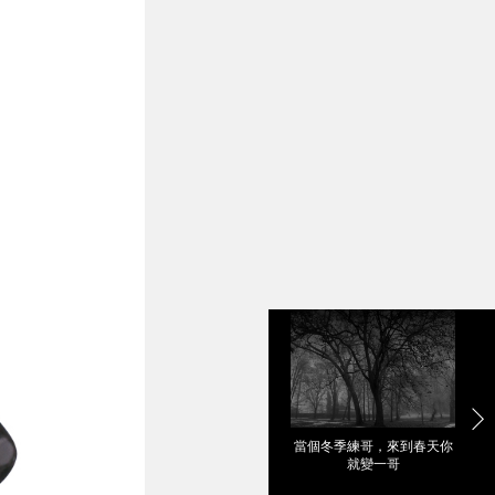
當個冬季練哥，來到春天你
就變一哥