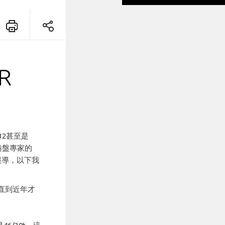
R
32甚至是
齒盤專家的
報導，以下我
而直到近年才