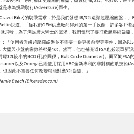
，FSA亮相一系列齒比更壓縮的齒盤，齒數從48/32t、46/36t，甚至是
是專為挑戰騎行(Adventure)而生。
Gravel Bike)的騎乘需求，於是我們發想48/32t這類超壓縮齒盤，」
zio Bellin說道。「從我們OEM供應廠商得到的第一手反饋，許多客戶
30t飛輪，為了滿足廣大騎士的需求，我們發想了要打造超壓縮齒盤
補充道：「使用者升級超壓縮齒盤並不需要一併更換前變等零件，因為以50
為例，大盤與小盤的齒數差都是16t。然而，他也補充道FSA也必須重新
32t較小的BCD (孔位圓徑，Bolt Circle Diameter)。而至於F
samer以及Omega已經使用採用ABC全新專利的非對稱齒爪技術(Asymm
rcle)，也因此不需要任何改變就能對應32t齒盤。」
e Beach (Bikeradar.com)