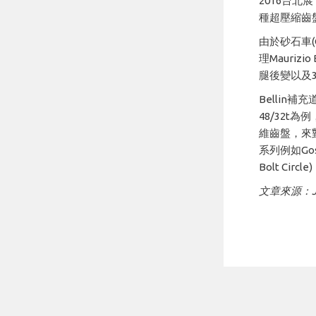
2016台北展
種超壓縮齒盤
由於砂石車(
理Mauri
腿後變以及
Bellin
48/32t
維齒盤，來對應
系列例如Gos
Bolt Ci
文章來源：Jami