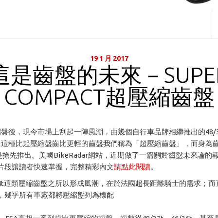
19 1 月 2017
這是齒盤的未來－SUPE
COMPACT超壓縮齒盤
壓縮盤後，現今市場上刮起一陣風潮，由幾個自行車品牌相繼推出的48/
齒盤，這種比起壓縮盤齒比更輕的齒盤我們稱為「超壓縮齒盤」，而身為
是搶先推出。美國BikeRadar網站，近期做了一篇關於齒盤未來論的
片段讓讀者快速掌握，完整精彩內文
請點此閱讀
。
/34t這類壓縮齒盤之所以形成風潮，在於法國超長距離騎士的需求；
，幾乎所有車廠都將壓縮盤列為標配