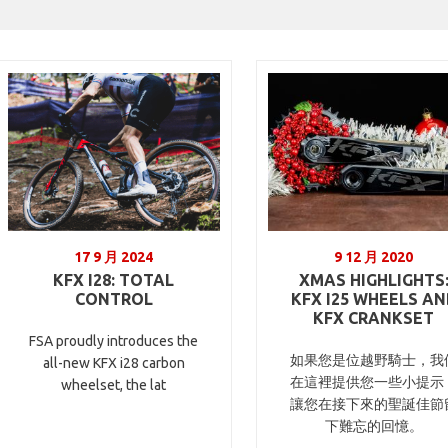
17 9 月 2024
9 12 月 2020
KFX I28: TOTAL
XMAS HIGHLIGHTS
CONTROL
KFX I25 WHEELS AN
KFX CRANKSET
FSA proudly introduces the
如果您是位越野騎士，我
all-new KFX i28 carbon
在這裡提供您一些小提示
wheelset, the lat
讓您在接下來的聖誕佳節
下難忘的回憶。