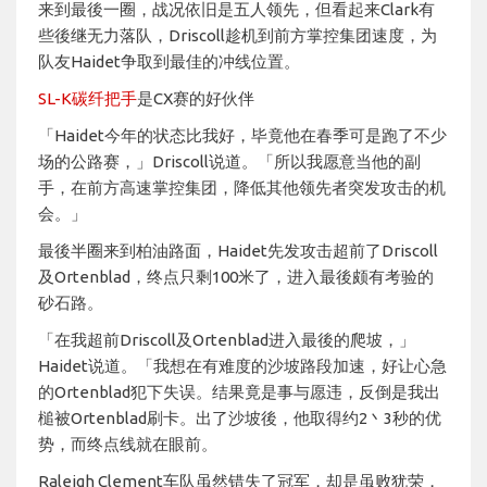
来到最後一圈，战况依旧是五人领先，但看起来Clark有
些後继无力落队，Driscoll趁机到前方掌控集团速度，为
队友Haidet争取到最佳的冲线位置。
SL-K碳纤把手
是CX赛的好伙伴
「Haidet今年的状态比我好，毕竟他在春季可是跑了不少
场的公路赛，」Driscoll说道。「所以我愿意当他的副
手，在前方高速掌控集团，降低其他领先者突发攻击的机
会。」
最後半圈来到柏油路面，Haidet先发攻击超前了Driscoll
及Ortenblad，终点只剩100米了，进入最後颇有考验的
砂石路。
「在我超前Driscoll及Ortenblad进入最後的爬坡，」
Haidet说道。「我想在有难度的沙坡路段加速，好让心急
的Ortenblad犯下失误。结果竟是事与愿违，反倒是我出
槌被Ortenblad刷卡。出了沙坡後，他取得约2丶3秒的优
势，而终点线就在眼前。
Raleigh Clement车队虽然错失了冠军，却是虽败犹荣，