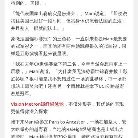
特别的。 习惯。」
「能代表国家出赛确实是份殊荣，」Mani说道。「即便说
我住美国已经好一段时间，但我身体仍流着法国的血液，
并且别人一眼就能认出。」
象徵法国锦标赛冠军的三色衫，一直以来都是Mani最想要
的冠军衫之一，而其他还有两件她觊觎很久的冠军衫，同
样是五彩缤纷看起来很显眼。
「我在去年CX世锦赛拿下第二名，今年当然会想再更上一
层楼，」Mani说道。「为什麽我无法称霸世锦赛并披上彩
虹衫呢？很可能是我不想错过任一场的世界杯，每一场都
想站上颁奖台吧！还有另一个目标就是拿下UCI公路越野
赛总冠军。
Vision Metron碳纤碟煞轮
，不仅外形美，其优越的表现
更值得你深入探索
接下来Mani会参加Paris to Ancaster，一场在加拿大．安
大略举办的越野赛，当地的Raleigh经销商也是出钱出力
的赞助，Mani预计参加70公里组，骑的路况都很有挑战