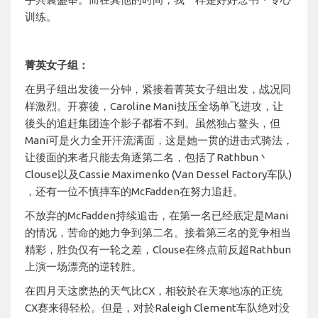
训练。
菁英女子组：
在男子组出发後一分钟，紧接着菁英女子组出发，战况同
样激烈。开赛後，Caroline Mani技压全场单飞进攻，让
後头的追赶集团连个影子都看不到。虽然独占鳌头，但
Mani可是火力全开汗流满面，这是她一贯的进击式骑法，
让後面的来者只能去角逐第二名，包括了Rathbun丶
Clouse以及Cassie Maximenko (Van Dessel Factory车队)
，还有一位不慎摔车的McFadden在努力追赶。
不放弃的McFadden持续追击，在第一名已经底定是Mani
的情况，苦命的她力争到第二名。接着第三名的竞争相当
精彩，胜负仅有一轮之差，Clouse在终点前反超Rathbun
上演一场漂亮的逆转胜。
在四月天这麽热的天气比CX，相较於在天寒地冻的正统
CX赛来得轻松。但是，对於Raleigh Clement车队绝对没