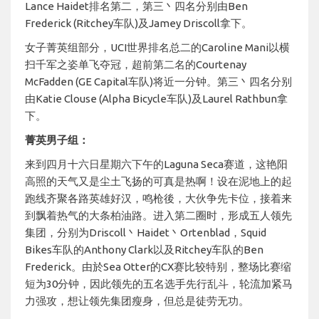
Lance Haidet排名第二，第三丶四名分别由Ben
Frederick (Ritchey车队)及Jamey Driscoll拿下。
女子菁英组部分，UCI世界排名总二的Caroline Mani以横
扫千军之姿单飞夺冠，超前第二名的Courtenay
McFadden (GE Capital车队)将近一分钟。第三丶四名分别
由Katie Clouse (Alpha Bicycle车队)及Laurel Rathbun拿
下。
菁英男子组：
来到四月十六日星期六下午的Laguna Seca赛道，这艳阳
高照的天气又是尘土飞扬的可真是热啊！设在泥地上的起
跑线齐聚各路英雄好汉，鸣枪後，大伙争先卡位，接着来
到飘着热气的大条柏油路。进入第二圈时，形成五人领先
集团，分别为Driscoll丶Haidet丶Ortenblad，Squid
Bikes车队的Anthony Clark以及Ritchey车队的Ben
Frederick。由於Sea Otter的CX赛比较特别，整场比赛缩
短为30分钟，因此领先的五名选手先行乱斗，轮流加紧马
力强攻，想让领先集团瘦身，但总是徒劳无功。