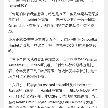
Driscoll说道。
「每场的比赛我都想赢，特别是今天，但最终是与冠军擦
身而过，」Haidet补充道。「但老实说要在最後一圈赢过
Ortenblad很有难度，所以拿到第二名也算是不错的成
绩。」
距离正式CX赛季还有将近五个月，在这段时间Driscoll及
Haidet会参加一些比赛，好让体能在CX赛季时调整到巅
峰。
「在下个周末我将参加在加拿大．安大略举办的Paris to
Ancaster，」Driscoll说道。「我每年都很期待这场比
赛，今年更将它列为A级赛事。这场比赛非常特别，是一
场点对点的长程越野赛。
「六月份，我会参加Lost and Found以及Blitz to the
Barrel登山车赛，」Haidet补充道。「Bliz这场比赛很特
别，只限定奥勒冈州．本德(Bend)当地的居民参加，当天
会有Adam Craig丶Ryan Trebon及Carl Decker等大咖车
手共襄盛举。而在其他的时间，我一样是好好念书丶专心