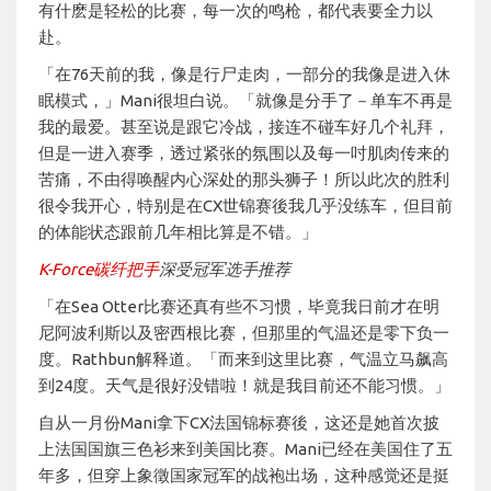
有什麽是轻松的比赛，每一次的鸣枪，都代表要全力以
赴。
「在76天前的我，像是行尸走肉，一部分的我像是进入休
眠模式，」Mani很坦白说。「就像是分手了－单车不再是
我的最爱。甚至说是跟它冷战，接连不碰车好几个礼拜，
但是一进入赛季，透过紧张的氛围以及每一吋肌肉传来的
苦痛，不由得唤醒内心深处的那头狮子！所以此次的胜利
很令我开心，特别是在CX世锦赛後我几乎没练车，但目前
的体能状态跟前几年相比算是不错。」
K-Force碳纤把手
深受冠军选手推荐
「在Sea Otter比赛还真有些不习惯，毕竟我日前才在明
尼阿波利斯以及密西根比赛，但那里的气温还是零下负一
度。Rathbun解释道。「而来到这里比赛，气温立马飙高
到24度。天气是很好没错啦！就是我目前还不能习惯。」
自从一月份Mani拿下CX法国锦标赛後，这还是她首次披
上法国国旗三色衫来到美国比赛。Mani已经在美国住了五
年多，但穿上象徵国家冠军的战袍出场，这种感觉还是挺