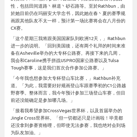
性，包括田间道路丶林道丶砂石路等。至於Rathbun，由
於她目前仍在玛丽安大学念书，因此她在春丶夏的赛季规
画跟其他队友不太一样，预计第一场比赛将会在八月份的
CX赛。
「这个星期三我将跟美国国家队到欧洲12天，」Rathbun
进一步的说明。「回到美国後，还有两个礼拜的时间来准
备在Asheville举办的大专杯公路赛。再接下来的几周，
我会和Caroline携手拼战USPRO国家公路赛以及Tulsa
Tough赛事，这是我们首次合作参加公路赛。」
「今年我也想参加大专杯登山车比赛，」Rathbun补充
道。「为此，我需要好好规画登山车跟赛季初的C1公路越
野赛季。整体而言，我今年预计参加三场登山车赛，但目
前还没能确定是参加哪几场。」
「接着我希望参加CrossVegas世界杯，以及首届举办的
Jingle Cross世界杯。「但一切都还只是计画啦！毕竟都
还没拿到参赛资格哩，但即使无法参赛，我也绝对会到场
为队友加油。」