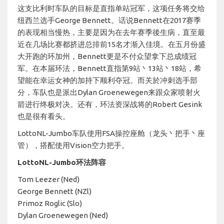
这支比利时车队的目标是直指单站冠军，这项任务将交给
纽西兰选手George Bennett。话说Bennett在2017赛季
的表现相当慢热，主要是因为在去年赛季後生病，直至最
近在几场比赛都挤进总排前15名才渐入佳境。在五月份盛
大开跑的环加州，Bennett更是不付众望拿下总成绩冠
军。在本届环法，Bennett直指第9站丶13站丶18站，希
望能在幸运女神的加持下顺利夺冠。而关於冲刺选手部
分，车队也是派出Dylan Groenewegen来跟众家喷射火
箭进行终极对决。还有，环法资深战将的Robert Gesink
也是很有看头。
LottoNL-Jumbo车队使用FSA操控座舱（龙头丶把手丶座
管），搭配使用Vision空力把手。
LottoNL-Jumbo环法阵容
Tom Leezer (Ned)
George Bennett (NZl)
Primoz Roglic (Slo)
Dylan Groenewegen (Ned)