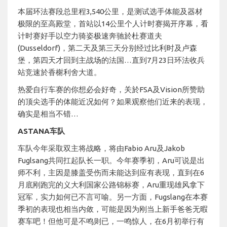
本届环法赛段总里程3,540公里，是测试选手体能及器材
极限的至高殿堂，首站以14公里个人计时赛揭开序幕，看
计时赛好手以空力骑姿极速奔驰於杜赛道夫
(Dusseldorf)，第二天及第三天分别经过比利时及卢森
堡，第四天才回到主战场的法国…直到7月23日环法收兵
站竞速於香榭利舍大道。
热爱自行车赛的你想必会好奇，关於FSA及Vision所赞助
的顶尖选手的体能近况如何？如果观察他们近来的表现，
确实是相当不错…
ASTANA车队
车队今年采取双主将战略，将由Fabio Aru及Jakob
Fuglsang共同扛起队长一职。今年赛季初，Aru可说是出
师不利，主因是膝盖受伤而未能达到应有表现，直到在6
月底刚跑完的义大利国家公路锦标赛，Aru重现雄风拿下
冠军，实力如何已不言可喻。另一方面，Fugslang在本赛
季初的表现也相当内敛，可能是因为刚当上新手爸爸无暇
赛车吧！但他可是不鸣则已，一鸣惊人，在6月初举行有