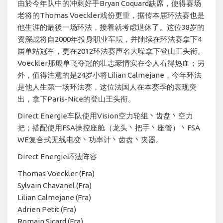
由於今年队中的冲刺好手Bryan Coquard缺席，使得赛场
老将的Thomas Voeckler戏份更重，据传本届环法赛也是
他生涯的最後一场环法，接着就考虑退休了。这位38岁的
资深战将自2000年投身职业车坛，并陆续在环法赛拿下4
届单站冠军，更在2012环法赛声名大噪拿下登山王头衔。
Voeckler那般单飞夺冠的壮志豪情实在令人看得热血；另
外，值得注意的是24岁小将Lilian Calmejane，今年环法
是他人生第一场环法赛，这位法国人在本赛季的表现突
出，拿下Paris-Nice的登山王头衔。
Direct Energie车队使用Vision空力轮组丶齿盘丶空力
把；搭配使用FSA操控座舱（龙头丶把手丶座管）丶FSA
WE复合式无线电变丶功率计丶齿盘丶夹器。
Direct Energie环法阵容
Thomas Voeckler (Fra)
Sylvain Chavanel (Fra)
Lilian Calmejane (Fra)
Adrien Petit (Fra)
Romain Sicard (Fra)