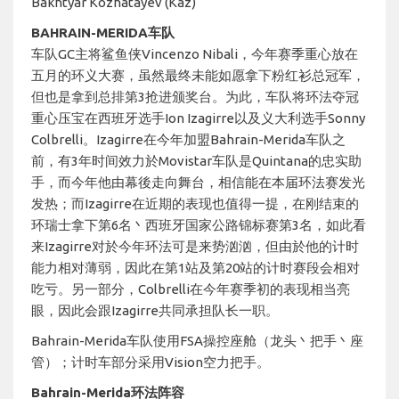
Bakhtyar Kozhatayev (Kaz)
BAHRAIN-MERIDA车队
车队GC主将鲨鱼侠Vincenzo Nibali，今年赛季重心放在
五月的环义大赛，虽然最终未能如愿拿下粉红衫总冠军，
但也是拿到总排第3抢进颁奖台。为此，车队将环法夺冠
重心压宝在西班牙选手Ion Izagirre以及义大利选手Sonny
Colbrelli。Izagirre在今年加盟Bahrain-Merida车队之
前，有3年时间效力於Movistar车队是Quintana的忠实助
手，而今年他由幕後走向舞台，相信能在本届环法赛发光
发热；而Izagirre在近期的表现也值得一提，在刚结束的
环瑞士拿下第6名丶西班牙国家公路锦标赛第3名，如此看
来Izagirre对於今年环法可是来势汹汹，但由於他的计时
能力相对薄弱，因此在第1站及第20站的计时赛段会相对
吃亏。另一部分，Colbrelli在今年赛季初的表现相当亮
眼，因此会跟Izagirre共同承担队长一职。
Bahrain-Merida车队使用FSA操控座舱（龙头丶把手丶座
管）；计时车部分采用Vision空力把手。
Bahrain-Merida环法阵容